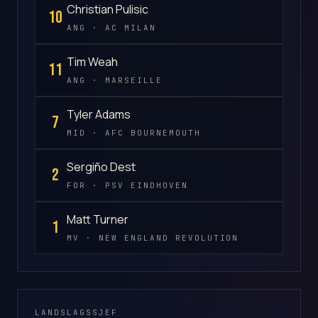
Christian Pulisic
10
ANG · AC MILAN
Tim Weah
11
ANG · MARSEILLE
Tyler Adams
7
MID · AFC BOURNEMOUTH
Sergiño Dest
2
FOR · PSV EINDHOVEN
Matt Turner
1
MV · NEW ENGLAND REVOLUTION
LANDSLAGSSJEF