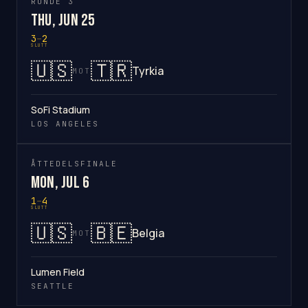
RUNDE 3
Thu, Jun 25
3
–
2
SLUTT
🇺🇸
🇹🇷
Tyrkia
MOT
SoFi Stadium
LOS ANGELES
ÅTTEDELSFINALE
Mon, Jul 6
1
–
4
SLUTT
🇺🇸
🇧🇪
Belgia
MOT
Lumen Field
SEATTLE