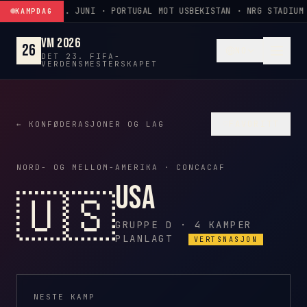
Gå til innhold
23. JUNI · PORTUGAL MOT USBEKISTAN · NRG STADIUM
KAMPDAG
VM 2026
26
NO
DET 23. FIFA-
VERDENSMESTERSKAPET
♡
FAVORITT
← KONFØDERASJONER OG LAG
NORD- OG MELLOM-AMERIKA · CONCACAF
USA
🇺🇸
GRUPPE D · 4 KAMPER
PLANLAGT
VERTSNASJON
NESTE KAMP