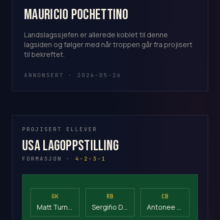
Mauricio Pochettino
Landslagssjefen er allerede koblet til denne
lagsiden og følger med når troppen går fra projisert
til bekreftet.
ANNONSERT · 2026-05-26
PROJISERT ELLEVER
USA Lagoppstilling
FORMASJON ·
4-2-3-1
GK
RB
CB
Matt Turner
Sergiño Dest
Antonee Robinson