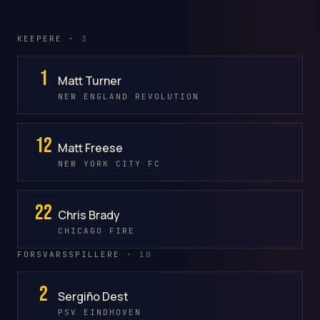
KEEPERE ·
3
1
Matt Turner
NEW ENGLAND REVOLUTION
12
Matt Freese
NEW YORK CITY FC
22
Chris Brady
CHICAGO FIRE
FORSVARSSPILLERE ·
10
2
Sergiño Dest
PSV EINDHOVEN