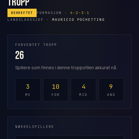
Tropp
FORMASJON ·
4-2-3-1
BEKREFTET
LANDSLAGSSJEF ·
MAURICIO POCHETTINO
FORVENTET TROPP
26
Spillere som finnes i denne troppsfilen akkurat nå.
3
10
4
9
MV
FOR
MID
ANG
NØKKELSPILLERE