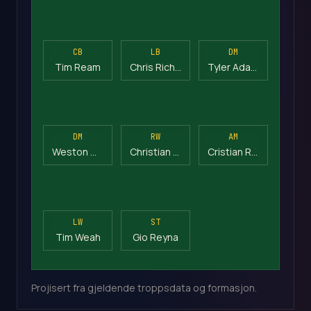
CB
LB
DM
Tim Ream
Chris Richards
Tyler Adams
DM
RW
AM
Weston McKennie
Christian Pulisic
Cristian Roldan
LW
ST
Tim Weah
Gio Reyna
Projisert fra gjeldende troppsdata og formasjon.