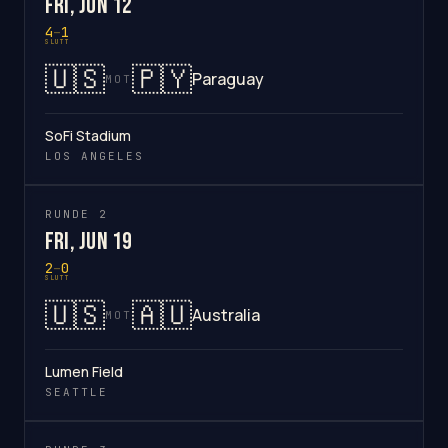
Fri, Jun 12
4
–
1
SLUTT
🇺🇸
🇵🇾
Paraguay
MOT
SoFi Stadium
LOS ANGELES
RUNDE 2
Fri, Jun 19
2
–
0
SLUTT
🇺🇸
🇦🇺
Australia
MOT
Lumen Field
SEATTLE