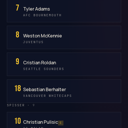
7
Tyler Adams
AFC BOURNEMOUTH
8
Weston McKennie
JUVENTUS
9
Cristian Roldan
SEATTLE SOUNDERS
18
Sebastian Berhalter
VANCOUVER WHITECAPS
SPISSER ·
9
10
Christian Pulisic
C