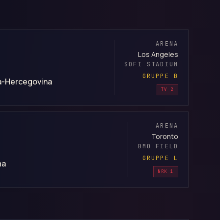
ARENA
Los Angeles
SOFI STADIUM
GRUPPE B
a-Hercegovina
TV 2
ARENA
Toronto
BMO FIELD
GRUPPE L
ma
NRK 1