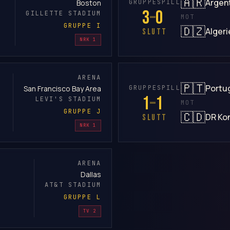
🇦🇷
Argen
GRUPPESPILL
Boston
3
–
0
GILLETTE STADIUM
MOT
GRUPPE I
🇩🇿
Algeri
SLUTT
NRK 1
ARENA
🇵🇹
Portu
GRUPPESPILL
San Francisco Bay Area
1
–
1
LEVI'S STADIUM
MOT
GRUPPE J
🇨🇩
DR Ko
SLUTT
NRK 1
ARENA
Dallas
AT&T STADIUM
GRUPPE L
TV 2