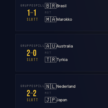
🇧🇷
Brasil
GRUPPESPILL
1
–
1
MOT
🇲🇦
Marokko
SLUTT
🇦🇺
Australia
GRUPPESPILL
2
–
0
MOT
🇹🇷
Tyrkia
SLUTT
🇳🇱
Nederland
GRUPPESPILL
2
–
2
MOT
🇯🇵
Japan
SLUTT