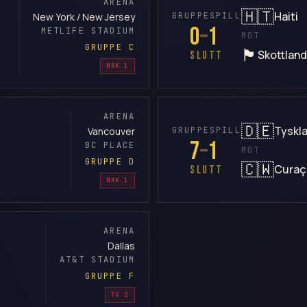
ARENA
🇭🇹
Haiti
GRUPPESPILL
New York / New Jersey
0
–
1
METLIFE STADIUM
MOT
GRUPPE C
🏴󠁧󠁢󠁳󠁣󠁴󠁿
Skottland
SLUTT
NRK 1
ARENA
🇩🇪
Tyskl
GRUPPESPILL
Vancouver
7
–
1
BC PLACE
MOT
GRUPPE D
🇨🇼
Curaç
SLUTT
NRK 1
ARENA
Dallas
AT&T STADIUM
GRUPPE F
TV 2