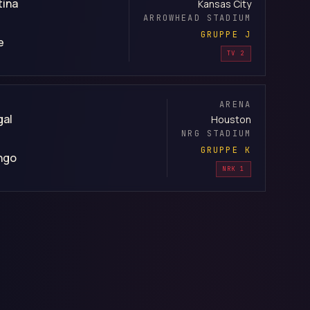
tina
Kansas City
ARROWHEAD STADIUM
GRUPPE J
e
TV 2
ARENA
gal
Houston
NRG STADIUM
GRUPPE K
ngo
NRK 1