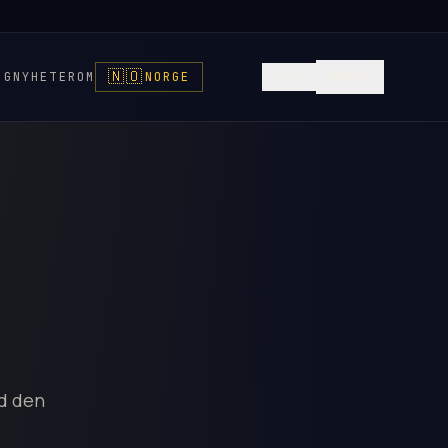
🇳🇴
NG
NYHETER
OM
NORGE
NO
⌘K
ed den