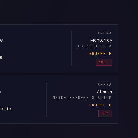
ARENA
ge
Monterrey
ESTADIO BBVA
GRUPPE F
a
NRK 1
ARENA
a
Atlanta
MERCEDES-BENZ STADIUM
GRUPPE H
Verde
TV 2