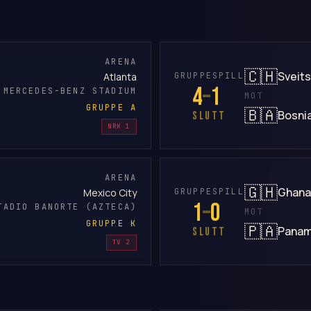
ARENA
🇨🇭
Sveits
GRUPPESPILL
Atlanta
4
–
1
MERCEDES-BENZ STADIUM
MOT
GRUPPE A
🇧🇦
Bosni
SLUTT
NRK 1
ARENA
🇬🇭
Ghana
GRUPPESPILL
Mexico City
1
–
0
TADIO BANORTE (AZTECA)
MOT
GRUPPE K
🇵🇦
Pana
SLUTT
TV 2