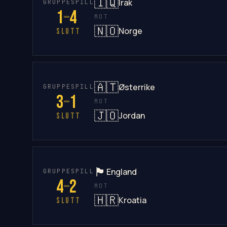
🇮🇶
Irak
GRUPPESPILL
1
–
4
MOT
🇳🇴
Norge
SLUTT
🇦🇹
Østerrike
GRUPPESPILL
3
–
1
MOT
🇯🇴
Jordan
SLUTT
🏴󠁧󠁢󠁥󠁮󠁧󠁿
England
GRUPPESPILL
4
–
2
MOT
🇭🇷
Kroatia
SLUTT