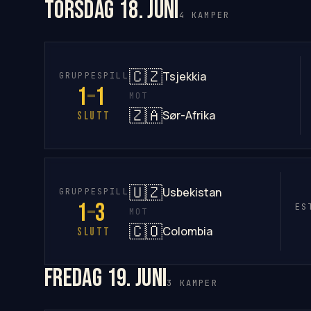
torsdag 18. juni
4 KAMPER
🇨🇿
Tsjekkia
GRUPPESPILL
1
–
1
MOT
🇿🇦
Sør-Afrika
SLUTT
🇺🇿
Usbekistan
GRUPPESPILL
1
–
3
ES
MOT
🇨🇴
Colombia
SLUTT
fredag 19. juni
3 KAMPER