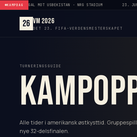
Gå til innhold
NI · PORTUGAL MOT USBEKISTAN · NRG STADIUM
23. JUNI
KAMPDAG
VM 2026
26
DET 23. FIFA-VERDENSMESTERSKAPET
TURNERINGSGUIDE
Kampop
Alle tider i amerikansk østkysttid. Gruppespillet
nye 32-delsfinalen.