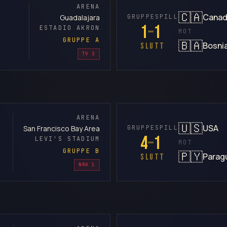
ARENA
🇨🇦
Cana
GRUPPESPILL
Guadalajara
1
–
1
ESTADIO AKRON
MOT
GRUPPE A
🇧🇦
Bosni
SLUTT
TV 2
ARENA
🇺🇸
USA
GRUPPESPILL
San Francisco Bay Area
4
–
1
LEVI'S STADIUM
MOT
GRUPPE B
🇵🇾
Parag
SLUTT
NRK 1