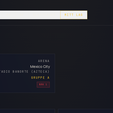
QF
SF
SLUTTFASER
MITT LAG
ARENA
Mexico City
TADIO BANORTE (AZTECA)
GRUPPE A
NRK 1