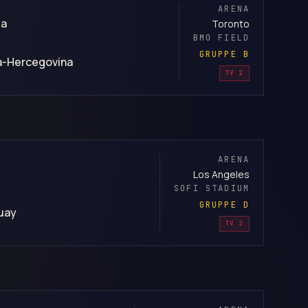
ARENA
da
Toronto
BMO FIELD
GRUPPE B
a-Hercegovina
TV 2
ARENA
Los Angeles
SOFI STADIUM
GRUPPE D
uay
TV 2