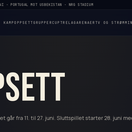
 · PORTUGAL MOT USBEKISTAN · NRG STADIUM
KAMPOPPSETT
GRUPPER
CUPTRE
LAG
ARENAER
TV OG STRØMMI
psett
 går fra 11. til 27. juni. Sluttspillet starter 28. juni m