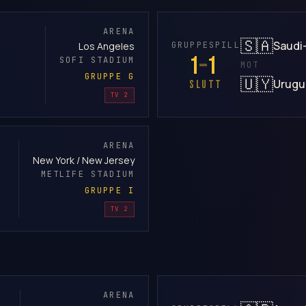
ARENA
🇸🇦
Saudi
GRUPPESPILL
Los Angeles
1
–
1
SOFI STADIUM
MOT
GRUPPE G
🇺🇾
Urugu
SLUTT
TV 2
ARENA
New York / New Jersey
METLIFE STADIUM
GRUPPE I
TV 2
ARENA