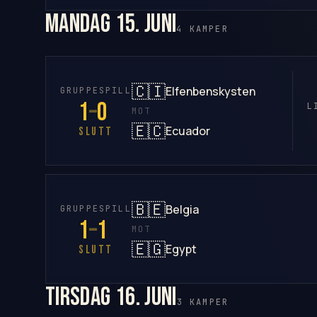
mandag 15. juni
4 KAMPER
🇨🇮
Elfenbenskysten
GRUPPESPILL
1
–
0
L
MOT
🇪🇨
Ecuador
SLUTT
🇧🇪
Belgia
GRUPPESPILL
1
–
1
MOT
🇪🇬
Egypt
SLUTT
tirsdag 16. juni
3 KAMPER