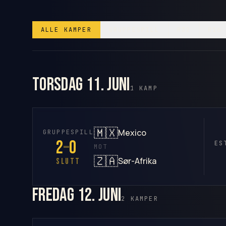
ALLE KAMPER
GRUPPESPILL
R32
R16
torsdag 11. juni
1 KAMP
🇲🇽
Mexico
GRUPPESPILL
2
–
0
ES
MOT
🇿🇦
Sør-Afrika
SLUTT
fredag 12. juni
2 KAMPER