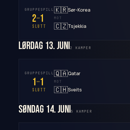
🇰🇷
Sør-Korea
GRUPPESPILL
2
–
1
MOT
🇨🇿
Tsjekkia
SLUTT
lørdag 13. juni
2 KAMPER
🇶🇦
Qatar
GRUPPESPILL
1
–
1
MOT
🇨🇭
Sveits
SLUTT
søndag 14. juni
5 KAMPER