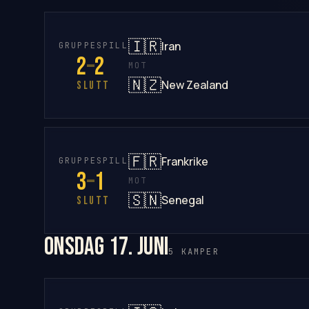
🇮🇷
Iran
GRUPPESPILL
2
–
2
MOT
🇳🇿
New Zealand
SLUTT
🇫🇷
Frankrike
GRUPPESPILL
3
–
1
MOT
🇸🇳
Senegal
SLUTT
onsdag 17. juni
5 KAMPER