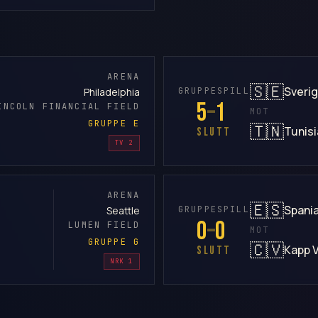
ARENA
🇸🇪
Sveri
GRUPPESPILL
Philadelphia
5
–
1
INCOLN FINANCIAL FIELD
MOT
GRUPPE E
🇹🇳
Tunisi
SLUTT
TV 2
ARENA
🇪🇸
Spani
GRUPPESPILL
Seattle
0
–
0
LUMEN FIELD
MOT
GRUPPE G
🇨🇻
Kapp 
SLUTT
NRK 1